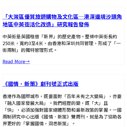
「大灣區優質旅遊購物及文化區─港深邊境沙頭角
地區中英街活化改造」研究報告發佈
中英街是英國租借「新界」的歷史產物。整條中英街長約
250米，寬約3至4米，由香港和深圳共同管理，形成了「一
街兩制」的獨特管理形式。
Read More
→
《國情．新策》創刊號正式出版
香港作為國際城市，既要面對「百年未有之大變局」，亦要
「融入國家發展大局」。我們經歷的變，既「大」且
「快」，必須加強對國家總體形勢和最新政策的掌握。一國
兩制研究中心出版《國情．新策》雙周刊，就是為了協助各
界更好的「掌握國情，洞悉新策」。