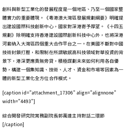
創科與新型工業化的發展程度是一個地區、乃至一個國家整
體實力的重要體現。《粵港澳大灣區發展規劃綱要》明確提
出建設國際科技創新中心，國家對深港寄予厚望。《十四五
規劃》除明確支持香港建設國際創新科技中心外，也將深港
河套納入大灣區四個重大合作平台之一。在美國不斷對中國
技術封鎖打壓，和限制在所謂敏感高科技領域對華投資的背
景下，港深更應責無旁貸，積極謀劃未來如何利用各自優
勢，構建一個集知識、技術、人才、資金和市場等因素為一
體的新型工業化全方位合作模式。
[caption id="attachment_17306" align="alignnone"
width="4493"]
綜合開發研究院常務副院長郭萬達主持對話二環節
[/caption]