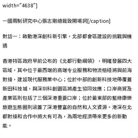
width="4638"]
一國兩制研究中心張志剛總裁致開場詞[/caption]
對話一：啟動港深創科新引擎，北部都會區建設的挑戰與機
遇
香港特區政府早前公布的《北都行動綱領》，明確發展四大
區域，其中位于最西端的高端专业服務和物流樞紐將與前海
對接，建設現代服務業中心；位於中部的創新科技地帶覆蓋
新田科技城，與深圳科創園區將產生協同效應；口岸商貿及
產業區則包括了三個深港重要口岸；位於最東部的藍綠康樂
旅遊生態圈則涵蓋了深港豐富的自然和人文資源。港深在北
都對接和合作中將大有可為，為兩地經濟帶來更多的新動
能。