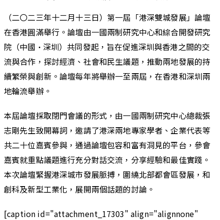
（二〇二三年十二月十三日）第一屆「港深雙城發展」論壇
在香港圓滿舉行。論壇由一國兩制研究中心和綜合開發研究
院（中國·深圳）共同發起，旨在促進深圳與香港之間的交
流與合作，探討經濟、社會和民生議題，推動兩地發展的持
續繁榮與創新。論壇每年將舉辦一至兩屆，在香港和深圳兩
地輪流舉辦。
本屆論壇採取閉門會議的形式，由一國兩制研究中心總裁張
志剛先生致開幕詞，邀請了港深兩地專家學者、企業代表等
共二十位嘉賓參與，通過論壇包容和富有洞見的平台，參會
嘉賓就重點議題進行充分對話交流，分享經驗和最佳實踐。
本次論壇緊握港深城市發展脈搏，圍繞北部都會區發展，和
創科及新型工業化，展開兩個話題的討論。
[caption id="attachment_17303" align="alignnone"