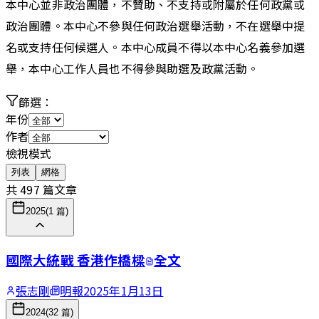
本中心並非政治團體，不贊助、不支持或附屬於任何政黨或
政治團體。本中心不參與任何政治選舉活動，不在選舉中提
名或支持任何候選人。本中心成員不得以本中心名義參加選
舉，本中心工作人員也不得參與助選及政黨活動。
篩選：
年份
作者
檢視模式
列表
網格
共
497
篇文章
2025
(
1
篇)
國際大統戰 香港作橋樑
全文
張志剛
明報
2025年1月13日
2024
(
32
篇)