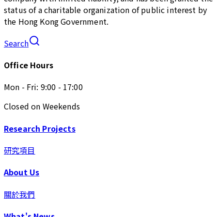
status of a charitable organization of public interest by
the Hong Kong Government.
Search
Office Hours
Mon - Fri: 9:00 - 17:00
Closed on Weekends
Research Projects
研究項目
About Us
關於我們
What's News