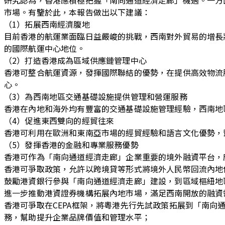
市場。有鑒於此，本報告做出以下建議：
（1）拓展西南經濟腹地
目前香港的航運業面臨日益嚴峻的挑戰，西南對外貿易的增長將帶
的國際航運中心地位。
（2）打造香港成為區域供應鏈管理中心
香港可整合航運資源，發揮國際聯結的優勢，在提供高效物流
心。
（3）為西南地區交通基礎設施提供管理和營運服務
香港在內地和海外均有豐富的交通基礎設施管理經驗，西南地
（4）促進東西雙向的經貿往來
香港可利用在歐洲和東南亞市場的經貿經驗和語言文化優勢，
（5）發揮香港的金融和專業服務優勢
香港可作為「南向通道經濟走廊」企業重要的境外融資平台，
香港可爭取政策，允許以跨境貸等形式將境外人民幣回流內地
鼓勵港資銀行參與「南向通道經濟走廊」建設，到區域樞紐地
進一步推動港資證券機構拓展內地市場，滿足西南開放的融資
香港可爭取在CEPA框架，將粵港先行先試政策拓展到「南
務，幫助提升企業品牌價值和管理水平；