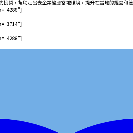
的投資，幫助走出去企業適應當地環境，提升在當地的經營和
h="4288"]
h="3714"]
h="4288"]