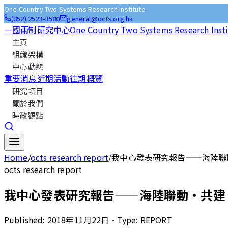
One Country Two Systems Research Institute
(852) 2523-3580
general@octs.org.hk
一國兩制研究中心
One Country Two Systems Research Inst
主頁
組織架構
中心動態
重要消息
近期活動
往期概覽
研究項目
關於我們
時政觀點
Home
/
octs research report
/
我中心發表研究報告——海陸聯
octs research report
我中心發表研究報告——海陸聯動·共建
Published:
2018年11月22日
•
Type:
REPORT