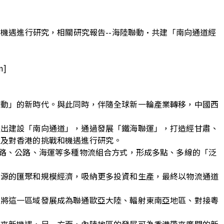
機遇進行研究，相關研究報告--海陸聯動·共建「南向通道經
]
聯動」的新時代。與此同時，伴隨全球新一輪產業轉移，中國西
提出建設「南向通道」，通過發展「鐵海聯運」，打造經甘肅、
以及對香港的挑戰和機遇進行研究。
鐵路、公路、海運等多種物流組合方式，形成多點、多線的「泛
資源的匯聚和規模經濟，吸納更多投資和生產，最終以物流通道
，將這一區域發展成為聯通歐亞大陸、輻射東南亞地區、對接粵
帶來新機遇，另一方面，內陸地區的發展可為香港帶來廣闊的新