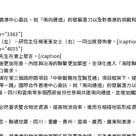
作香港中心委託，就「南向通道」的發展潛力以及對香港的挑戰和
h="3363"]
），研究主任楊荃荃女士（右）一同出席發佈會。[/caption
h="4035"]
會上發言。[/caption]
施更加完善，內陸與沿海的聯繫更加緊密，全球化進入「海陸
口需求。
坡在第三個政府間項目「中新戰略性互聯互通」項目框架下，
帶一路」國際合作香港中心委託，就「南向通道」的發展潛力
發展，四川和雲南等多個西部省份也參與共建南向通道，並增加
必然要求整合物流資源，提高物流效率，進而在樞紐地區形成
念，聯通甘肅、四川、重慶、貴州、雲南、廣西、廣東和港澳
面，將香港的物流腹地範圍拓展至西南內陸，可為香港航運業