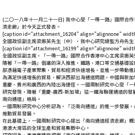
(二〇一八年十一月二十一日) 我中心受「一帶一路」國際合
濟走廊」於今天正式發表。
[caption id="attachment_16204" align="alignnone" widt
全國政協副主席梁振英先生（中），我中心研究總監方舟先生（左
[caption id="attachment_16199" align="alignnone" widt
全國政協副主席，「一帶一路」國際合作香港中心主席梁振英先生在
隨著「一帶一路」倡議的深入推進，鐵路、港口等交通基礎設
部憑藉電子產業聚集，貿易和經濟快速增長，並進一步帶動進
為滿足快速增長的貿易、解決西部出海通道問題，中國與新加
重慶、貴州和廣西的內陸出海捷徑。一國兩制研究中心受「一
研究發現，隨著「重慶-廣西-新加坡」這一鐵海聯運通道的
南向通道」格局。
一國兩制研究中心分析認為，「泛南向通道」的進一步發展，
推動貿易發展。
在此基礎上，一國兩制研究中心提出「南向通道經濟走廊」概
港澳大灣區的全球生產和貿易集散中心。
研究認為，香港應積極把握「南向通道經濟走廊」機遇。一方