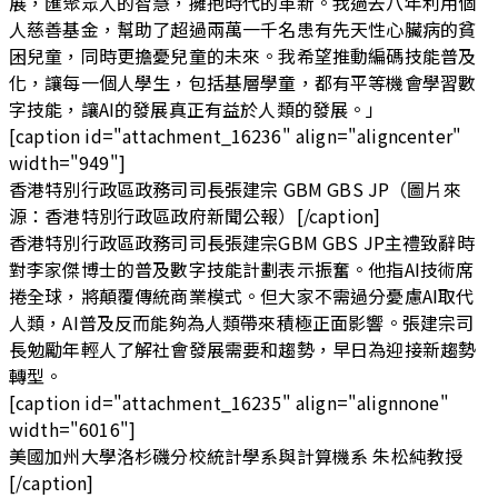
展，匯聚眾人的智慧，擁抱時代的革新。我過去八年利用個
人慈善基金，幫助了超過兩萬一千名患有先天性心臟病的貧
困兒童，同時更擔憂兒童的未來。我希望推動編碼技能普及
化，讓每一個人學生，包括基層學童，都有平等機會學習數
字技能，讓AI的發展真正有益於人類的發展。」
[caption id="attachment_16236" align="aligncenter"
width="949"]
香港特別行政區政務司司長張建宗 GBM GBS JP（圖片來
源：香港特別行政區政府新聞公報）[/caption]
香港特別行政區政務司司長張建宗GBM GBS JP主禮致辭時
對李家傑博士的普及數字技能計劃表示振奮。他指AI技術席
捲全球，將顛覆傳統商業模式。但大家不需過分憂慮AI取代
人類，AI普及反而能夠為人類帶來積極正面影響。張建宗司
長勉勵年輕人了解社會發展需要和趨勢，早日為迎接新趨勢
轉型。
[caption id="attachment_16235" align="alignnone"
width="6016"]
美國加州大學洛杉磯分校統計學系與計算機系 朱松純教授
[/caption]