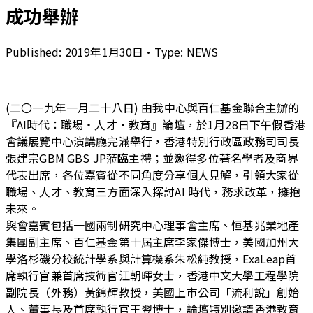
成功舉辦
Published:
2019年1月30日
•
Type:
NEWS
(二〇一九年一月二十八日) 由我中心與百仁基金聯合主辦的
『AI時代：職場‧人才‧教育』論壇，於1月28日下午假香港
會議展覽中心演講廳完滿舉行，香港特別行政區政務司司長
張建宗GBM GBS JP蒞臨主禮；並邀得多位著名學者及商界
代表出席，各位嘉賓從不同角度分享個人見解，引領大家從
職場、人才、教育三方面深入探討AI 時代，務求改革，擁抱
未來。
與會嘉賓包括一國兩制研究中心理事會主席、恒基兆業地產
集團副主席、百仁基金第十屆主席李家傑博士，美國加州大
學洛杉磯分校統計學系與計算機系朱松純教授，ExaLeap首
席執行官兼首席技術官江朝暉女士，香港中文大學工程學院
副院長（外務）黃錦輝教授，美國上市公司「流利說」創始
人、董事長及首席執行官王翌博士，論壇特別邀請香港教育