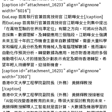
[caption id="attachment_16233" align="alignnone"
width="6016"]
ExaLeap 首席執行官兼首席技術官 江朝暉女士[/caption]
而ExaLeap 首席執行官兼首席技術官江朝暉女士則集中提出
「在萬物互聯的世界找準定位」有關之方向，可將AI分為訊
息採集，數據理解，及轉變應用三個階段。江朝暉女士強調
未來五至十年的工作機會主要來自數據理解，需要大量科學
家和編程人員分析及教育機械人及電腦理解數據，進而讓AI
自動化作預測分析，轉變數據為應用。她亦對香港政府多個
推動吸引AI人才的措施及計劃表示肯定及期待香港轉型，希
望年輕人持續學習，迎接新機會。
[caption id="attachment_16231" align="alignnone"
width="3360"]
香港中文大學工程學院副院長（外務） 黃錦輝教授
[/caption]
香港中文大學工程學院副院長（外務） 黃錦輝教授接著從
「AI如何改變香港教育的未來」帶領大家探討教育的未來。
黃錦輝教授解釋人工智能就是雲計算、大數據及機器學習的