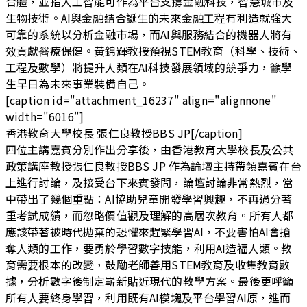
合體，並指人工智能可作為平台支撐金融科技，智慧城市及
生物技術。AI與金融結合誕生的未來金融工程有利造就強大
可靠的系統以分析金融市場，而AI與服務結合的機器人將有
效貢獻醫療保健。黃錦輝教授預視STEM教育（科學、技術、
工程及數學）將提升人類在AI科技發展領域的競爭力，籲學
生早日為未來事業裝備自己。
[caption id="attachment_16237" align="alignnone"
width="6016"]
香港教育大學校長 張仁良教授BBS JP[/caption]
四位主講嘉賓分別作出分享後，由香港教育大學校長及公共
政策講座教授張仁良教授BBS JP 作為論壇主持帶領嘉賓在台
上進行討論，及接受台下來賓發問，論壇討論非常熱烈，當
中帶出了幾個重點：AI協助兒童開發學習興趣，不再過分著
重考試成績，而忽略價值觀及理解的高層次教育。所有人都
應該帶著被時代拋棄的恐懼來趕緊學習AI，不要害怕AI會搶
奪人類的工作，要勇於學習數字技能，利用AI造福人類。教
育需要根本的改變，鼓勵老師善用STEM教育及收集教育數
據，分析數字後制定嶄新貼近現代的教學方案。最後更呼籲
所有人要終身學習，利用既有AI模塊及平台學習AI原，進而