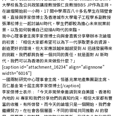
大學校長及公共政策講座教授張仁良教授BBS JP作為主持。
在論壇開始前一小時，17 間中學兩百八十多名學生在隔壁會
場，直接與李家傑博士及香港城市大學電子工程學系副教授
張澤松博士一起討論AI時代，學生們都較為擔心未來就業前
景，以及如何裝備自己迎接AI時代的來臨。
我中心理事會主席李家傑博士向與會嘉賓分享舉辦本次論壇
的初衷：「相信大家都希望可以為下一代爭取更多的資源、
創造更好的環境，但大家應該越來越感受到 AI 迅速發展帶來
的挑戰。我們都肩負著一個共同的責任，就是面對 AI 新時
代，我們可以為香港的未來做些什麼？」
[caption id="attachment_16234" align="alignnone"
width="6016"]
一國兩制研究中心理事會主席、恒基兆業地產集團副主席、
百仁基金第十屆主席李家傑博士[/caption]
李家傑博士表示﹕「今天非常榮幸邀請到來自美國、香港和
內地的 AI 專家和我們分享他們的真知灼見，相信大家都有豐
富的收穫，有所啓發。而今天的論壇只是一個開始，我們會
繼續努力，在社會各個層面、不同的領域共同推動 AI 的發