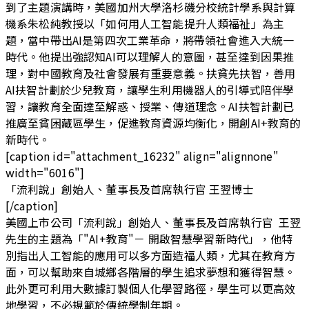
到了主題演講時，美國加州大學洛杉磯分校統計學系與計算
機系朱松純教授以「如何用人工智能提升人類福祉」為主
題，當中帶出AI是第四次工業革命，將帶領社會進入大統一
時代。他提出強認知AI可以理解人的意圖，甚至達到因果推
理，對中國教育及社會發展有重要意義。扶貧先扶智，善用
AI扶智計劃於少兒教育，讓學生利用機器人的引導式陪伴學
習，讓教育全面達至解惑、授業、傳道理念。AI扶智計劃已
推廣至貧困藏區學生，促進教育資源均衡化，開創AI+教育的
新時代。
[caption id="attachment_16232" align="alignnone"
width="6016"]
「流利說」創始人、董事長及首席執行官 王翌博士
[/caption]
美國上市公司「流利說」創始人、董事長及首席執行官 王翌
先生的主題為「"AI+教育"－ 開啟智慧學習新時代」，他特
別指出人工智能的應用可以多方面造福人類，尤其在教育方
面，可以幫助來自城鄉各階層的學生追求夢想和獲得智慧。
此外更可利用大數據訂製個人化學習路徑，學生可以更高效
地學習，不必規範於傳統學制年期。