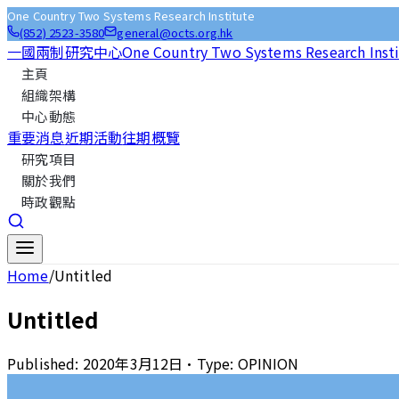
One Country Two Systems Research Institute
(852) 2523-3580
general@octs.org.hk
一國兩制研究中心
One Country Two Systems Research Inst
主頁
組織架構
中心動態
重要消息
近期活動
往期概覽
研究項目
關於我們
時政觀點
Home
/
Untitled
Untitled
Published:
2020年3月12日
•
Type:
OPINION