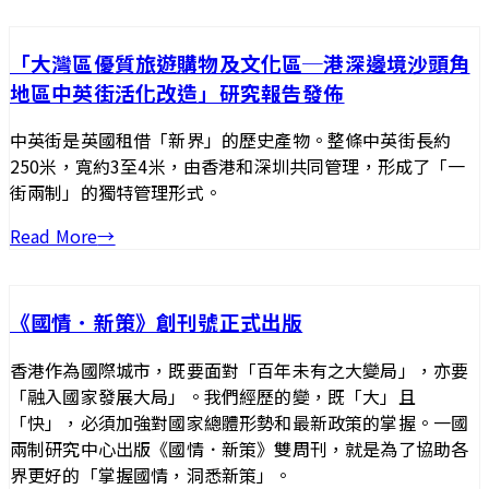
「大灣區優質旅遊購物及文化區─港深邊境沙頭角
地區中英街活化改造」研究報告發佈
中英街是英國租借「新界」的歷史產物。整條中英街長約
250米，寬約3至4米，由香港和深圳共同管理，形成了「一
街兩制」的獨特管理形式。
Read More
→
《國情．新策》創刊號正式出版
香港作為國際城市，既要面對「百年未有之大變局」，亦要
「融入國家發展大局」。我們經歷的變，既「大」且
「快」，必須加強對國家總體形勢和最新政策的掌握。一國
兩制研究中心出版《國情．新策》雙周刊，就是為了協助各
界更好的「掌握國情，洞悉新策」。