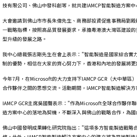
技有限公司、佛山中發科創等，就共建IAMCP智能製造方
大會邀請到佛山市市長朱偉先生、商務部投資促進事務局劉殿
一戰略指標，按照高品質發展要求，承擔粵港澳大灣區建設的
型升級的發展之路。
我中心總裁張志剛先生在會上表示："智能製造是國家綜合實
制的優勢，相信在大家的齊心努力下，香港和內地的發展將更
今年7月，在Microsoft的大力支持下IAMCP GCR（大中
合作夥伴之間的思想交流。活動期間，IAMCP智能製造解決
IAMCP GCR主席吳國聲表示："作為Microsoft全球
造方案中心的落地為契機，不斷深入與佛山的戰略合作，為國內
佛山中國發明成果轉化研究院指出："這項多方智能製造戰略
條。此外，IAMCP智能製造解決方案中心的建立將為當地