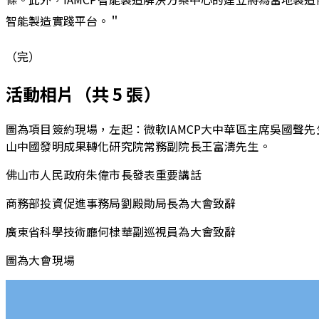
智能製造實踐平台。＂
（完）
活動相片
（共
5
張）
圖為項目簽約現場，左起：微軟IAMCP大中華區主席吳國
山中國發明成果轉化研究院常務副院長王富濤先生。
佛山市人民政府朱偉市長發表重要講話
商務部投資促進事務局劉殿勛局長為大會致辭
廣東省科學技術廳何棣華副巡視員為大會致辭
圖為大會現場