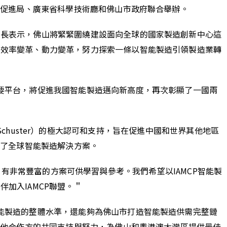
資促進局、廣東省科學技術廳和佛山市政府聯合舉辦。
市長表示，佛山將緊緊圍繞建設面向全球的國家製造創新中心這
、效率變革、動力變革，努力探索一條以智能製造引領製造業轉
要平台，將促進我國智能製造邁向新高度，再次彰顯了一國兩
a Schuster）的極大認可和支持，旨在促進中國和世界其他地區
集了全球智能製造解決方案。
系統，有非常豐富的方案可供學習與參考。我們希望以IAMCP智能製
加入IAMCP聯盟。＂
能製造的整體水準，還能夠為佛山市打造智能製造供需完整鏈
其他合作方的共同支持與努力，為佛山和粵港澳大灣區提供最佳