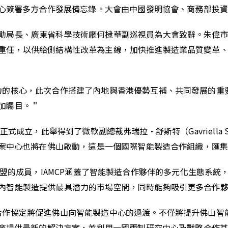
案中心簽署多方合作發展備忘錄。大會由中國發明協會、商務部投
勛局長、廣東省科學技術廳何棣華副巡視員為大會致辭。朱偉
重任，以供給側結構性改革為主線，加快推進製造業品質變革
力的核心，此次合作搭建了內地與香港優勢互補、共同發展的重
加矚目。＂
華區）正式成立，此舉得到了微軟副總裁弗瑞拉·舒斯特（Gavriell
方案中心也將在佛山啟動，這是一個國際智能製造合作組織，匯
合作夥伴聯盟的成員，IAMCP涵蓋了智能製造合作夥伴的多元化生態
智能製造提供最具潛力的市場空間，同時能夠吸引更多合作夥伴
合作協定將促進佛山向智能製造中心的過渡。不僅將提升佛山智
製造商提供最新的解決方案，並利用一國兩制研究中心及戰略合作