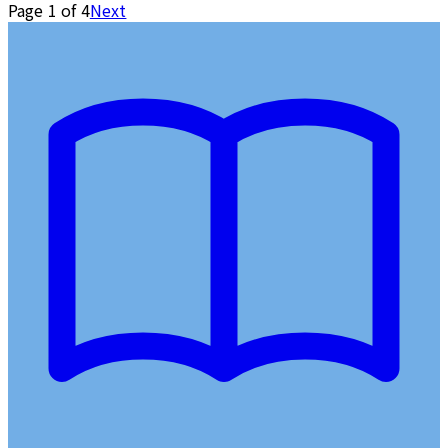
Page
1
of
4
Next