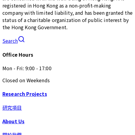
registered in Hong Kong as a non-profit-making
company with limited liability, and has been granted the
status of a charitable organization of public interest by
the Hong Kong Government.
Search
Office Hours
Mon - Fri: 9:00 - 17:00
Closed on Weekends
Research Projects
研究項目
About Us
關於我們