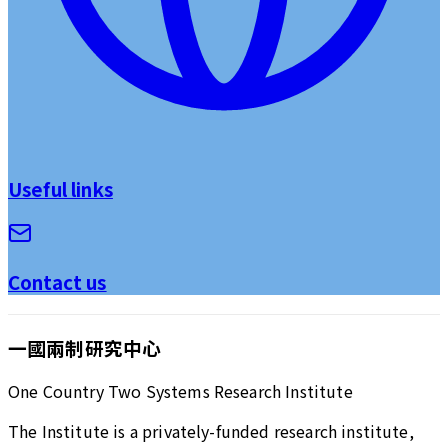
Useful links
Contact us
一國兩制研究中心
One Country Two Systems Research Institute
The Institute is a privately-funded research institute,