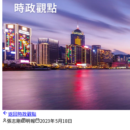
時政觀點
返回時政觀點
張志剛
明報
2023年5月18日