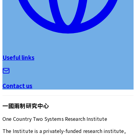
Useful links
Contact us
一國兩制研究中心
One Country Two Systems Research Institute
The Institute is a privately-funded research institute,