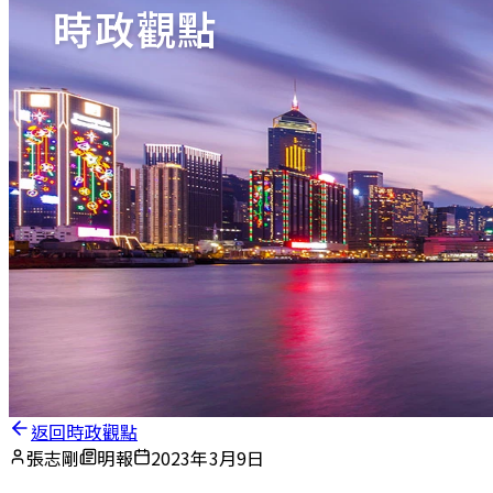
時政觀點
返回時政觀點
張志剛
明報
2023年3月9日