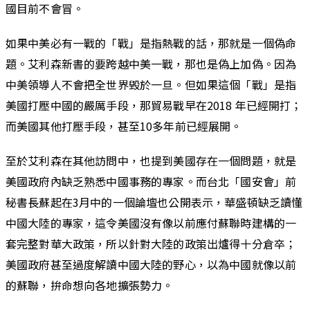
國目前不會冒。
如果中美必有一戰的「戰」是指熱戰的話，那就是一個偽命
題。艾利森新書的要跨越中美一戰，那也是偽上加偽。因為
中美領導人不會把全世界毁於一旦。但如果這個「戰」是指
美國打壓中國的嚴厲手段，那貿易戰早在2018 年已經開打；
而美國其他打壓手段，甚至10多年前已經展開。
至於艾利森在其他訪問中，也提到美國存在一個問題，就是
美國政府內缺乏熟悉中國事務的專家。而台北「國安會」前
秘書長蘇起在3月中的一個論壇也公開表示，華盛頓缺乏讀懂
中國大陸的專家，這令美國沒有像以前應付蘇聯時建構的一
套完整對華大政策，所以針對大陸的政策出爐得十分倉卒；
美國政府甚至過度解讀中國大陸的野心，以為中國就像以前
的蘇聯，拚命想向各地擴張勢力。