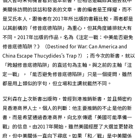
個人暫時未有機會看到這本新書，但相信是輯錄其過去就中
美關係訪問的談話和發表的文章。書的編者是王輝耀，而不
是艾氏本人，跟後者在2017年所出版的書籍比較，兩者都是
以其創構的「修昔底德陷阱」為重心，但其角度鋪排就大有
不同。2017年出版的作品，名為《注定一戰：中美能否避免
修昔底德陷阱？》（Destined for War: Can America and
China Escape Thucydides's Trap ?）；而今次的新書，就以
「跨越修昔底德陷阱」的直述句為主軸。與之前的主軸「注
定一戰」，「能否避免修昔底德陷阱」只是一個提問，雖然
都是用上類似的字句，但立場和主調就截然不同。
艾利森在上次新書出版時，曾經到港推銷新書，並且頻密約
見香港商界人士。個人的判斷：他主要推銷的不止是他的新
書，而是希望通過香港商界，向北京傳遞「美國可能準備一
戰」的信息。由2017年開始，雖然美國經歷了大選並更替政
府，但中美關係一直向下尋底。如果「和／戰」是中美關係