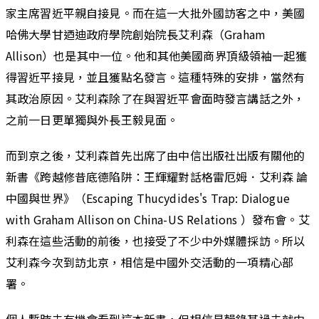
家主席習近平親自接見。而在這一大批外國訪客之中，美國
哈佛大學甘迺迪政府學院創始院長艾利森（Graham
Allison）也是其中一位。他和其他美國商界頂級領袖一起獲
得習近平接見，並且獲點名發言。這種特殊的安排，當然有
其政治原因。艾利森除了在與習近平會面時發言講話之外，
之前一日更單獨與外長王毅見面。
而到京之後，艾利森首先出席了由中信出版社出版有關他的
新書《跨越修昔底德陷阱：王輝耀對話格雷厄姆．艾利森 論
中國與世界》（Escaping Thucydides's Trap: Dialogue
with Graham Allison on China-US Relations ）發布會。艾
利森在這些活動的前後，也接受了不少中外媒體採訪。所以
艾利森今次到訪北京，相信是中國外交活動的一項精心部
署。