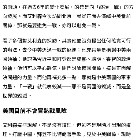
的兩頭，在過去6年的變化發展，的確是向「終須一戰」的方
向發展。而艾利森今次訪問北京，就從正面去演繹中美當前
關係，那就是要避免一戰，亦可以避免一戰。
看了多個對艾利森的採訪，其實他並沒有提出任何確實可行
的辦法，去令中美逃過一戰的厄運；他充其量是稱讚中美兩
國領袖：他認為習近平和拜登都是成熟、聰明、睿智的政治
領袖，他們可以平心靜氣，閉門討論兩國關係，這是正面解
決問題的力量。而他再補充多一點，那就是中美兩國的軍事
力量，「一戰」就代表毁滅——那不是兩國的毁滅，而是全
世界的毁滅。
美國目前不會冒熱戰風險
艾利森這些說解，不是沒有道理，但卻不是現時才出現的道
理。打壓中國，拜登不比特朗普手軟；見於中美關係，現時