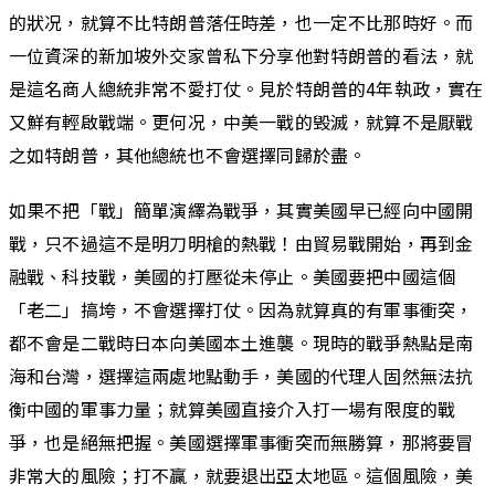
的狀况，就算不比特朗普落任時差，也一定不比那時好。而
一位資深的新加坡外交家曾私下分享他對特朗普的看法，就
是這名商人總統非常不愛打仗。見於特朗普的4年執政，實在
又鮮有輕啟戰端。更何况，中美一戰的毁滅，就算不是厭戰
之如特朗普，其他總統也不會選擇同歸於盡。
如果不把「戰」簡單演繹為戰爭，其實美國早已經向中國開
戰，只不過這不是明刀明槍的熱戰！由貿易戰開始，再到金
融戰、科技戰，美國的打壓從未停止。美國要把中國這個
「老二」搞垮，不會選擇打仗。因為就算真的有軍事衝突，
都不會是二戰時日本向美國本土進襲。現時的戰爭熱點是南
海和台灣，選擇這兩處地點動手，美國的代理人固然無法抗
衡中國的軍事力量；就算美國直接介入打一場有限度的戰
爭，也是絕無把握。美國選擇軍事衝突而無勝算，那將要冒
非常大的風險；打不贏，就要退出亞太地區。這個風險，美