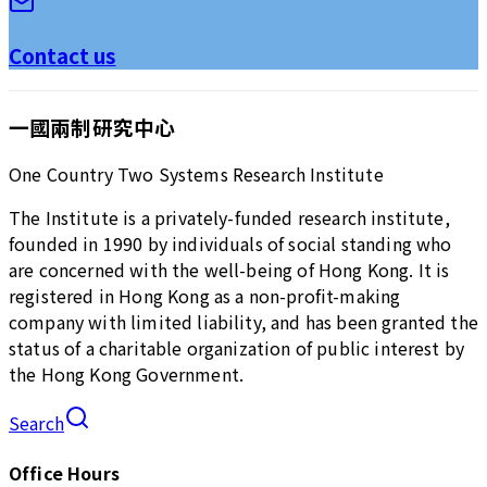
Contact us
一國兩制研究中心
One Country Two Systems Research Institute
The Institute is a privately-funded research institute,
founded in 1990 by individuals of social standing who
are concerned with the well-being of Hong Kong. It is
registered in Hong Kong as a non-profit-making
company with limited liability, and has been granted the
status of a charitable organization of public interest by
the Hong Kong Government.
Search
Office Hours