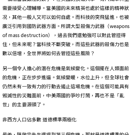
需要接受心理輔導。當美國的未來精英也處於這樣的精神狀
况，其他一般人又可以如何自處。而科技的突飛猛進，也被
廣泛引用到國防武器方面。所謂大型殺傷力武器（weapons
of mass destruction），過去我們還勉強可以對此管控得
住，但未來呢？當科技不斷突破，而這些武器的殺傷力也是
數以倍增，全世界將如何去管控這些風險？
另一個令人擔心的潛在危機是氣候變化。這個擺在人類面前
的危機，正在步步進逼。氣候變暖，水位上升，但全球社會
仍然未有一致有力的行動去遏止這場危機。在這個可能具有
毁滅性的災難面前，中美兩國的爭吵打鬧，再也不是「亂
世」的主要源頭了。
非西方人口佔多數 道德標準兩極化
最後，陳啟宗先生還提到第三個危機，那就是道德標準的分