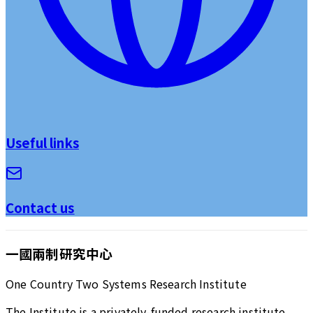
Useful links
Contact us
一國兩制研究中心
One Country Two Systems Research Institute
The Institute is a privately-funded research institute,