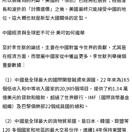
所以張維為的判斷，美國的「憤怒」已經將近過去；經過漫
長和波折的「討價還價」之後，美國最終只能接受中國的地
位。這大概也就是新型大國關係的定型。
中國經濟與全球密不可分 美可如何遏華
至於李世默的論述，主要在中國對當今世界的貢獻，尤其是
在經濟方面，而發展中國家從中獲益更多。李世默列舉幾個
重要數據：
（1）中國是全球最大的國際開發融資來源國，22 年來為165
個低收入和中等收入國家的20,985個項目，提供了約1.34 萬
億美元的貸款和贈款，超過了世界銀行、IMF（國際貨幣基金
組織）及巴黎俱樂部22個成員國的總和。
（2）中國是全球最大的貨物貿易國，是日本、韓國、歐盟等
120 多個國家和地區的最大交易伙伴，連續14年保持東盟第