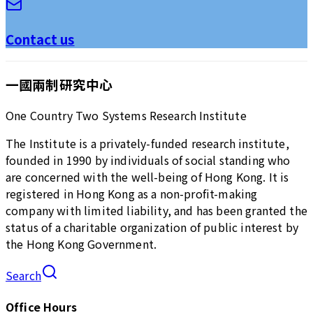
Contact us
一國兩制研究中心
One Country Two Systems Research Institute
The Institute is a privately-funded research institute,
founded in 1990 by individuals of social standing who
are concerned with the well-being of Hong Kong. It is
registered in Hong Kong as a non-profit-making
company with limited liability, and has been granted the
status of a charitable organization of public interest by
the Hong Kong Government.
Search
Office Hours