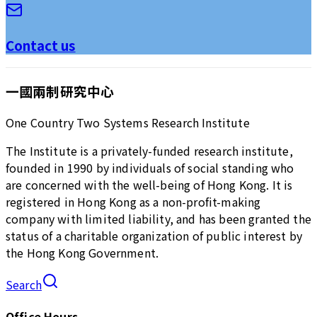
Contact us
一國兩制研究中心
One Country Two Systems Research Institute
The Institute is a privately-funded research institute,
founded in 1990 by individuals of social standing who
are concerned with the well-being of Hong Kong. It is
registered in Hong Kong as a non-profit-making
company with limited liability, and has been granted the
status of a charitable organization of public interest by
the Hong Kong Government.
Search
Office Hours