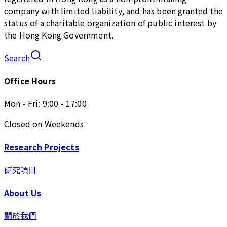
company with limited liability, and has been granted the
status of a charitable organization of public interest by
the Hong Kong Government.
Search
Office Hours
Mon - Fri: 9:00 - 17:00
Closed on Weekends
Research Projects
研究項目
About Us
關於我們