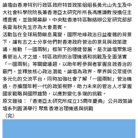
論壇由香港特別行政區政府特首政策組組長黃元山先生及中
大社會科學院院長兼香港亞太研究所所長馮應謙教授擔任主
禮嘉賓，並致開幕辭。中央駐香港特區聯絡辦公室研究部部
長雷海秋先生亦為大會嘉賓。
活動旨在全球局勢瞬息萬變，國際地緣政治日益複雜的背景
下，讓有志之士分享他們對香港政府管治的意見與政策建
議，推動「一國兩制」框架下的穩健發展。是次論壇聚焦培
養管治人才之道、特區政府的治理機遇和挑戰及全面落實
「一國兩制」等關鍵議題，以助年輕參與者掌握良政善治的
竅門，並釋放核心政治潛能。論壇為政界、學界與公眾提供
多元化的交流平台，同時加強社會了解「一國兩制」管治機
遇，亦擴闊年輕一代的政策視野，助力未來的管治人才掌握
國家戰略與國際趨勢，以應對變化多端的挑戰。
原文鏈接：「香港亞太研究所成立35周年慶典」公共政策論
壇系列圓滿舉行 聚焦香港治理機遇與挑戰
（完）