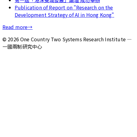
第一屆「港深雙城發展」論壇 成功舉辦
Publication of Report on "Research on the
Development Strategy of AI in Hong Kong"
Read more
→
©
2026
One Country Two Systems Research Institute —
一國兩制研究中心