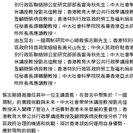
別行政區聯絡辦公室研究部部長雷海秋先生；中大社會
休講座教授劉兆佳教授；香港教育大學公共行政學講座
及顧問張炳良教授；香港特別行政區政府勞工及福利局
任秘書長譚贛蘭教授；中大社會科學院院長兼香港亞太
所所長馮應謙教授。
由左至右: 一國兩制研究中心總裁張志剛先生；香港特別
區政府特首政策組組長黃元山先生；中央人民政府駐香
別行政區聯絡辦公室研究部部長雷海秋先生；中大社會
休講座教授劉兆佳教授；香港教育大學公共行政學講座
及顧問張炳良教授；香港特別行政區政府勞工及福利局
任秘書長譚贛蘭教授；中大社會科學院院長兼香港亞太
所所長馮應謙教授。
張志剛總裁擔任其中一位主講嘉賓，在發言中聚焦於「一國
兩制」的實踐挑戰與未來。中大社會學榮休講座教授劉兆佳
教授深入闡釋了管治人才培養對香港未來發展的重要性；香
港教育大學公共行政學講座教授及顧問張炳良教授分析了特
區政府治理的機遇和挑戰，探討香港該如何運用自身優勢，
應對現時的挑戰。